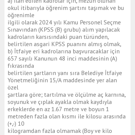
a) İlan edilen kadrolar için, mezun olunan
okul itibarıyla öğrenim şartını taşımak ve bu
öğrenimle
ilgili olarak 2024 yılı Kamu Personel Seçme
Sınavından (KPSS (B) grubu) alım yapılacak
kadroların karsısındaki puan türünden,
belirtilen asgari KPSS puanını almış olmak,
b) İtfaiye eri kadrolarına başvuracaklar için
657 sayılı Kanunun 48 inci maddesinin (A)
fıkrasında
belirtilen şartların yanı sıra Belediye İtfaiye
Yönetmeliğinin 15/A maddesinde yer alan
özel
şartlara göre; tartılma ve ölçülme aç karnına,
soyunuk ve çıplak ayakla olmak kaydıyla
erkeklerde en az 1.67 metre ve boyun 1
metreden fazla olan kısmı ile kilosu arasında
(+,-) 10
kilogramdan fazla olmamak (Boy ve kilo