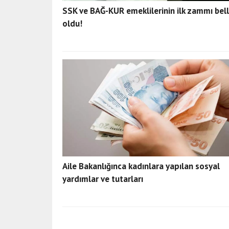
SSK ve BAĞ-KUR emeklilerinin ilk zammı bell
oldu!
Aile Bakanlığınca kadınlara yapılan sosyal
yardımlar ve tutarları