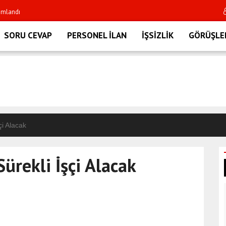
dı
Resmi Gazete'de bug
SORU CEVAP
PERSONEL İLAN
İŞSİZLİK
GÖRÜŞLE
çi Alacak
ürekli İşçi Alacak