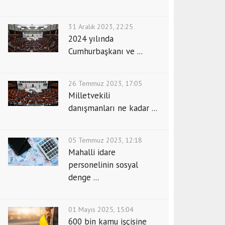
31 Aralık 2023, 22:25
2024 yılında
Cumhurbaşkanı ve ...
26 Temmuz 2023, 17:05
Milletvekili
danışmanları ne kadar ...
05 Temmuz 2023, 12:18
Mahalli idare
personelinin sosyal
denge ...
01 Mayıs 2025, 15:04
600 bin kamu işçisine