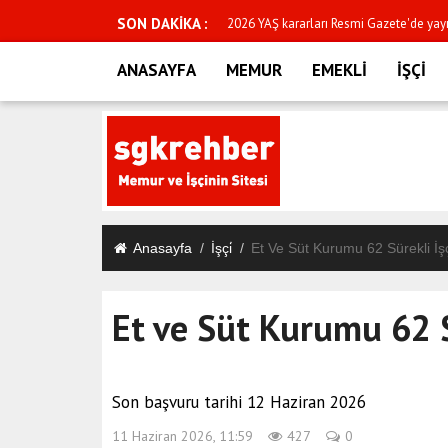
SON DAKİKA :
2026- LGS yerleştirme sonuçları açıklan
ANASAYFA
MEMUR
EMEKLİ
İŞÇİ
Anasayfa
İşçi̇
Et Ve Süt Kurumu 62 Sürekli İş
Et ve Süt Kurumu 62 S
Son başvuru tarihi 12 Haziran 2026
11 Haziran 2026, 11:59
427
0