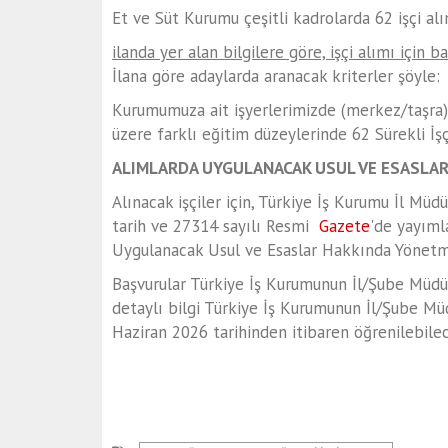
Et ve Süt Kurumu çeşitli kadrolarda 62 işçi alım
ilanda yer alan bilgilere göre, işçi alımı için
İlana göre adaylarda aranacak kriterler şöyle:
Kurumumuza ait işyerlerimizde (merkez/taşra) b
üzere farklı eğitim düzeylerinde 62 Sürekli İşç
ALIMLARDA UYGULANACAK USUL VE ESASLA
Alınacak işçiler için, Türkiye İş Kurumu İl Mü
tarih ve 27314 sayılı Resmi
Gazete
'de yayıml
Uygulanacak Usul ve Esaslar Hakkında Yönetme
Başvurular Türkiye İş Kurumunun İl/Şube Müdürlü
detaylı bilgi Türkiye İş Kurumunun İl/Şube M
Haziran 2026 tarihinden itibaren öğrenilebilec