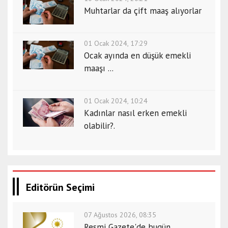
Muhtarlar da çift maaş alıyorlar
01 Ocak 2024, 17:29
Ocak ayında en düşük emekli
maaşı ...
01 Ocak 2024, 10:24
Kadınlar nasıl erken emekli
olabilir?.
Editörün Seçimi
07 Ağustos 2026, 08:35
Resmi Gazete'de bugün