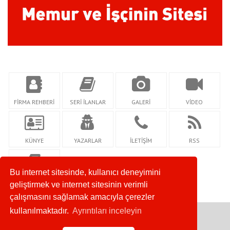
FİRMA REHBERİ
SERİ İLANLAR
GALERİ
VİDEO
KÜNYE
YAZARLAR
İLETİŞİM
RSS
Bu internet sitesinde, kullanıcı deneyimini
GİZLİLİK
geliştirmek ve internet sitesinin verimli
çalışmasını sağlamak amacıyla çerezler
kullanılmaktadır.
Ayrıntıları inceleyin
Copyright © 2020. Her Hakkı Saklıdır.