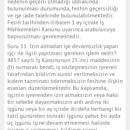
nedenin geçerli olmadığı iddiasında
bulunulması durumunda, feshin geçersizliği
ve işe iade talebinde bulunulabilmektedir.
Fesih tarihinden itibaren 1 ay içinde İş
Mahkemeleri Kanunu uyarınca arabulucuya
başvurulması gerekmektedir..
Soru 11: İzin almadan işe devamsızlık yapan
işçi ile ilgili yapılması gereken işlem nedir?
4857 sayılı İş Kanununun 25’inci maddesinin
(II) numaralı bendi, iş sözleşmesinin işveren
tarafından bildirim süresi verilmeksizin ve
kıdem tazminatı ödenmeksizin feshine ilişkin
esasları düzenlemektedir. Bu kapsamda,
işçinin işverenden izin almaksızın veya haklı
bir sebebe dayanmaksızın ardı ardına iki
işgünü veya bir ay içinde iki defa herhangi bir
tatil gününden sonraki işgünü yahut bir ayda
üç işgünü işine devam etmemesi halinde
işçinin iş sözleşmesi, bildirim süresi