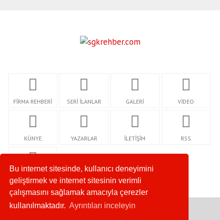
FİRMA REHBERİ
SERİ İLANLAR
GALERİ
VİDEO
KÜNYE
YAZARLAR
İLETİŞİM
RSS
Bu internet sitesinde, kullanıcı deneyimini
GİZLİLİK
geliştirmek ve internet sitesinin verimli
çalışmasını sağlamak amacıyla çerezler
kullanılmaktadır.
Ayrıntıları inceleyin
Copyright © 2020. Her Hakkı Saklıdır.