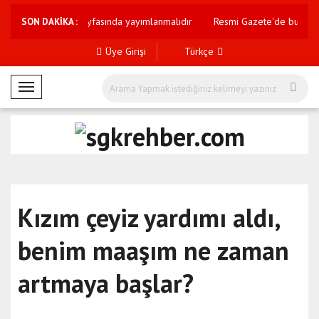
rüşleri internet sayfasında yayımlanmalıdır
Resmi Gazete'de bugün (
SON DAKİKA :
Üye Girişi
Türkçe
M
o
b
i
l
M
e
Kızım çeyiz yardımı aldı,
n
ü
benim maaşım ne zaman
artmaya başlar?