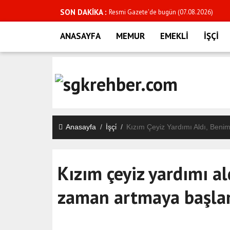
SON DAKİKA :
Resmi Gazete'de bugün (07.08.2026)
Resmi Gazete'de bugün (06.08.2026)
ANASAYFA
MEMUR
EMEKLİ
İŞÇİ
2026 YAŞ kararları Resmi Gazete'de yayım
2026- LGS yerleştirme sonuçları açıklandı
Resmi Gazete'de bugün (05.08.2026)
Resmi Gazete'de bugün (04.08.2026)
Engelli ve yaşlı aylıkları ne kadar oldu?
Anasayfa
İşçi̇
Kızım Çeyiz Yardımı Aldı, Ben
Ağustos ayı kira zam oranı belli oldu
SSK ve BAĞ-KUR emeklilerinin ilk zammı be
Kızım çeyiz yardımı a
Temmuz ayı enflasyon rakamları belli old
zaman artmaya başla