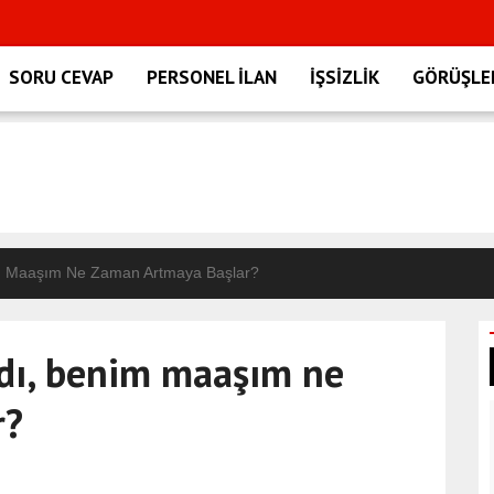
SORU CEVAP
PERSONEL İLAN
İŞSİZLİK
GÖRÜŞLE
landı
im Maaşım Ne Zaman Artmaya Başlar?
lli oldu!
ldı, benim maaşım ne
u!
r?