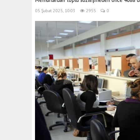
Memurlardan toplu sözleşmeden önce 4688 değ
05 Şubat 2025, 10:03
2955
0