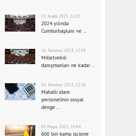
31 Aralık 2023, 22:25
2024 yılında
Cumhurbaşkanı ve ...
26 Temmuz 2023, 17:05
Milletvekili
danışmanları ne kadar ...
05 Temmuz 2023, 12:18
Mahalli idare
personelinin sosyal
denge ...
01 Mayıs 2025, 15:04
600 bin kamu işçisine