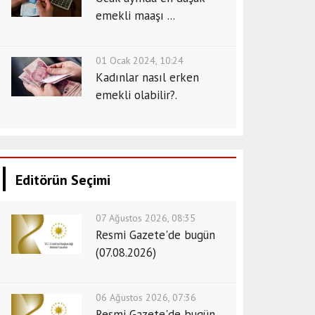
emekli maaşı ...
01 Ocak 2024, 10:24
Kadınlar nasıl erken
emekli olabilir?.
Editörün Seçimi
07 Ağustos 2026, 08:35
Resmi Gazete'de bugün
(07.08.2026)
06 Ağustos 2026, 07:36
Resmi Gazete'de bugün