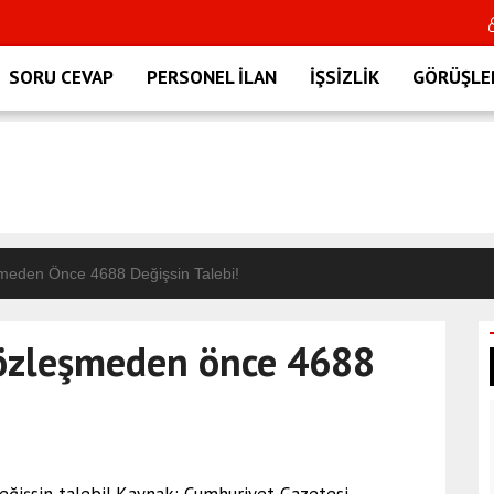
ımlandı
2026- LGS yerleştirm
SORU CEVAP
PERSONEL İLAN
İŞSİZLİK
GÖRÜŞLE
meden Önce 4688 Değişsin Talebi!
özleşmeden önce 4688