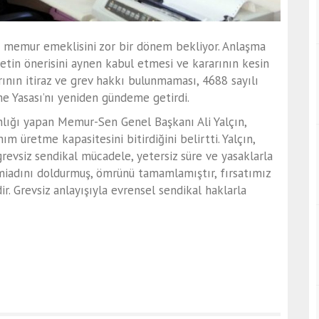
le memur emeklisini zor bir dönem bekliyor. Anlaşma
tin önerisini aynen kabul etmesi ve kararının kesin
ının itiraz ve grev hakkı bulunmaması, 4688 sayılı
e Yasası’nı yeniden gündeme getirdi.
lığı yapan Memur-Sen Genel Başkanı Ali Yalçın,
nım üretme kapasitesini bitirdiğini belirtti. Yalçın,
grevsiz sendikal mücadele, yetersiz süre ve yasaklarla
miadını doldurmuş, ömrünü tamamlamıştır, fırsatımız
ir. Grevsiz anlayışıyla evrensel sendikal haklarla