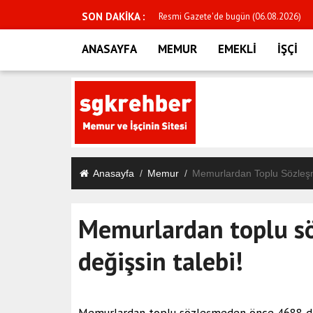
SON DAKİKA :
2026 YAŞ kararları Resmi Gazete'de yay
ANASAYFA
MEMUR
EMEKLİ
İŞÇİ
Anasayfa
Memur
Memurlardan Toplu Sözleş
Memurlardan toplu s
değişsin talebi!