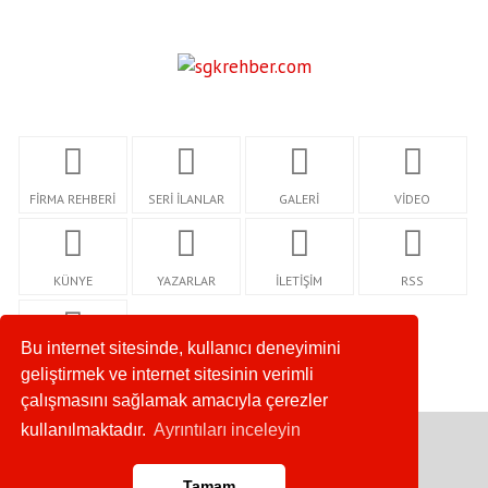
FİRMA REHBERİ
SERİ İLANLAR
GALERİ
VİDEO
KÜNYE
YAZARLAR
İLETİŞİM
RSS
Bu internet sitesinde, kullanıcı deneyimini
GİZLİLİK
geliştirmek ve internet sitesinin verimli
çalışmasını sağlamak amacıyla çerezler
kullanılmaktadır.
Ayrıntıları inceleyin
Copyright © 2020. Her Hakkı Saklıdır.
Tamam