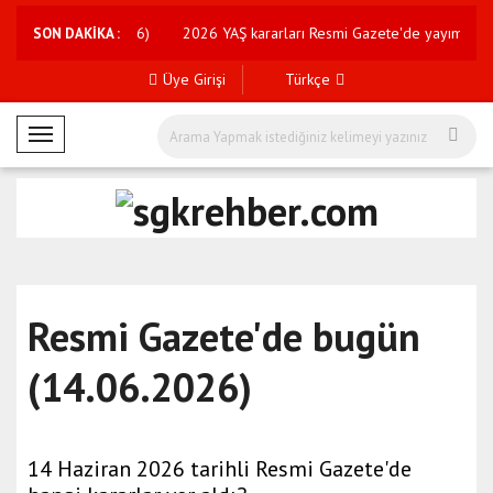
e bugün (06.08.2026)
2026 YAŞ kararları Resmi Gazete'de yayımlandı
SON DAKİKA :
Üye Girişi
Türkçe
M
o
b
i
l
M
e
Resmi Gazete'de bugün
n
ü
(14.06.2026)
14 Haziran 2026 tarihli Resmi Gazete'de