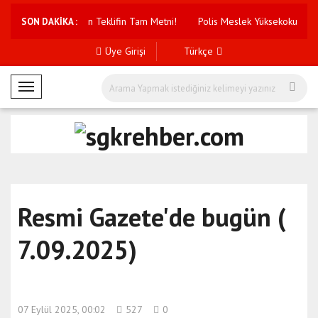
e Yeni Haklar Getiren Teklifin Tam Metni!
Polis Meslek Yüksekokuluna 3
SON DAKİKA :
Üye Girişi
Türkçe
M
o
b
i
l
M
e
Resmi Gazete'de bugün (
n
ü
7.09.2025)
07 Eylül 2025, 00:02
527
0