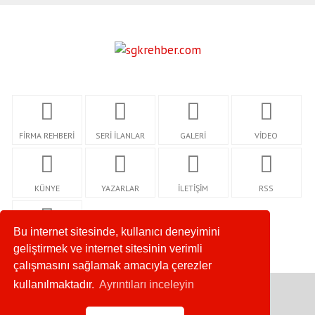
FİRMA REHBERİ
SERİ İLANLAR
GALERİ
VİDEO
KÜNYE
YAZARLAR
İLETİŞİM
RSS
Bu internet sitesinde, kullanıcı deneyimini
GİZLİLİK
geliştirmek ve internet sitesinin verimli
çalışmasını sağlamak amacıyla çerezler
kullanılmaktadır.
Ayrıntıları inceleyin
Copyright © 2020. Her Hakkı Saklıdır.