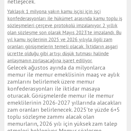
netleşecek.
Yaklaşık 1 milyona yakın kamu işçisi için işçi
konfederasyonları ile hükümet arasında kamu toplu iş
sözleşmeleri çerçeve protokolü imzalanıyor. 2 yıllık
olan sözleşme son olarak Mayıs 2023’te imzalandı. Bu
yıl kamu işçilerinin 2025 ve 2026 yılıyla ilgili zam
oranları görüşmelerin temeli olacak. İktidarın asgari
ücrette olduğu gibi artışı düşük tutması halinde
anlaşmanın zorlaşacağına işaret ediliyor.
Gelecek ağustos ayında da milyonlarca
memur ile memur emeklisinin maaş ve aylık
zamlarını belirlemek üzere memur
konfederasyonları ile iktidar masaya
oturacak. Görüşmelerde memur ile memur
emeklilerinin 2026-2027 yıllarında alacakları
zam oranları belirlenecek. 2025’te yüzde 6+5
toplu sözleşme zammı alacak olan
memurların, 2026 yılı için yüksek zam talep
etmeleri bekleniyor. Memur sözleşme